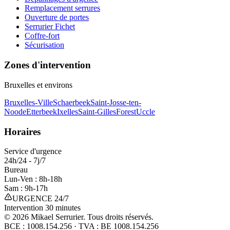
Remplacement serrures
Ouverture de portes
Serrurier Fichet
Coffre-fort
Sécurisation
Zones d'intervention
Bruxelles et environs
Bruxelles-Ville
Schaerbeek
Saint-Josse-ten-
Noode
Etterbeek
Ixelles
Saint-Gilles
Forest
Uccle
Horaires
Service d'urgence
24h/24 - 7j/7
Bureau
Lun-Ven : 8h-18h
Sam : 9h-17h
URGENCE 24/7
Intervention 30 minutes
©
2026
Mikael Serrurier. Tous droits réservés.
BCE : 1008.154.256 · TVA : BE 1008.154.256