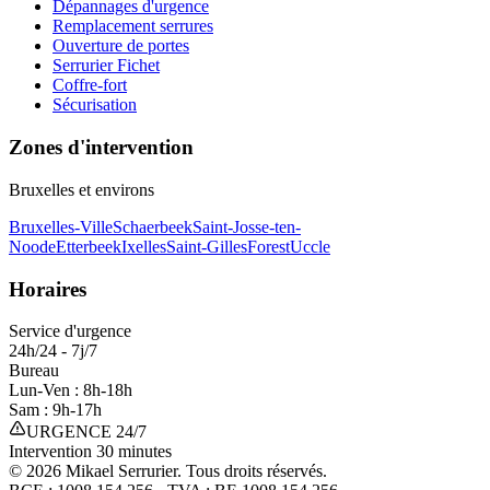
Dépannages d'urgence
Remplacement serrures
Ouverture de portes
Serrurier Fichet
Coffre-fort
Sécurisation
Zones d'intervention
Bruxelles et environs
Bruxelles-Ville
Schaerbeek
Saint-Josse-ten-
Noode
Etterbeek
Ixelles
Saint-Gilles
Forest
Uccle
Horaires
Service d'urgence
24h/24 - 7j/7
Bureau
Lun-Ven : 8h-18h
Sam : 9h-17h
URGENCE 24/7
Intervention 30 minutes
©
2026
Mikael Serrurier. Tous droits réservés.