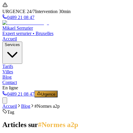
URGENCE 24/7
Intervention 30min
0489 21 08 47
Mikael Serrurier
Expert serrurier • Bruxelles
Accueil
Services
Tarifs
Villes
Blog
Contact
En ligne
0489 21 08 47
Urgence
Accueil
Blog
#
Normes a2p
Tag
Articles sur
#
Normes a2p