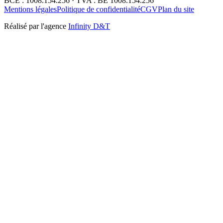
BCE : 1008.154.256 · TVA : BE 1008.154.256
Mentions légales
Politique de confidentialité
CGV
Plan du site
Réalisé par l'agence
Infinity D&T