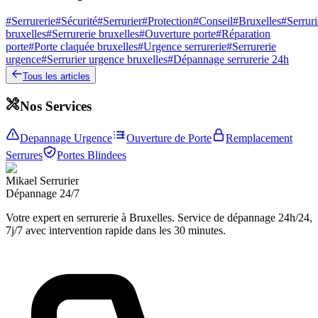
#
Serrurerie
#
Sécurité
#
Serrurier
#
Protection
#
Conseil
#
Bruxelles
#
Serruri
bruxelles
#
Serrurerie bruxelles
#
Ouverture porte
#
Réparation
porte
#
Porte claquée bruxelles
#
Urgence serrurerie
#
Serrurerie
urgence
#
Serrurier urgence bruxelles
#
Dépannage serrurerie 24h
Tous les articles
Nos Services
Depannage Urgence
Ouverture de Porte
Remplacement
Serrures
Portes Blindees
Mikael Serrurier
Dépannage 24/7
Votre expert en serrurerie à Bruxelles. Service de dépannage 24h/24,
7j/7 avec intervention rapide dans les 30 minutes.