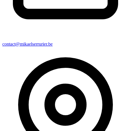
contact@mikaelserrurier.be