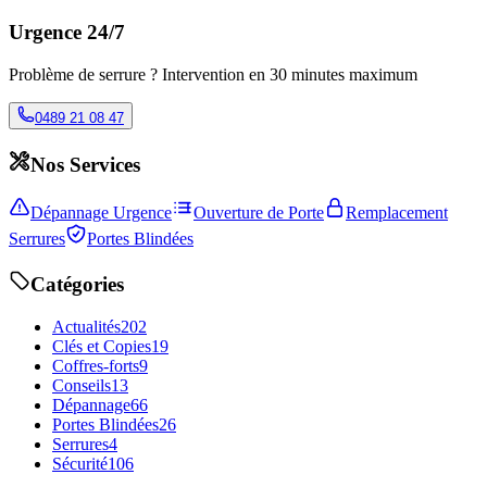
Urgence 24/7
Problème de serrure ? Intervention en 30 minutes maximum
0489 21 08 47
Nos Services
Dépannage Urgence
Ouverture de Porte
Remplacement
Serrures
Portes Blindées
Catégories
Actualités
202
Clés et Copies
19
Coffres-forts
9
Conseils
13
Dépannage
66
Portes Blindées
26
Serrures
4
Sécurité
106