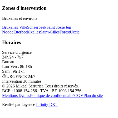
Zones d'intervention
Bruxelles et environs
Bruxelles-Ville
Schaerbeek
Saint-Josse-ten-
Noode
Etterbeek
Ixelles
Saint-Gilles
Forest
Uccle
Horaires
Service d'urgence
24h/24 - 7j/7
Bureau
Lun-Ven : 8h-18h
Sam : 9h-17h
URGENCE 24/7
Intervention 30 minutes
©
2026
Mikael Serrurier. Tous droits réservés.
BCE : 1008.154.256 · TVA : BE 1008.154.256
Mentions légales
Politique de confidentialité
CGV
Plan du site
Réalisé par l'agence
Infinity D&T