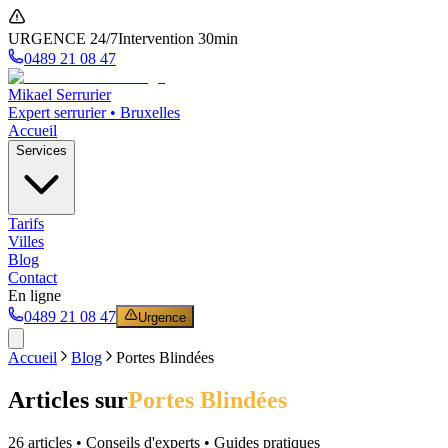
URGENCE 24/7
Intervention 30min
0489 21 08 47
Mikael Serrurier
Expert serrurier • Bruxelles
Accueil
Services
Tarifs
Villes
Blog
Contact
En ligne
0489 21 08 47
Urgence
Accueil
Blog
Portes Blindées
Articles sur
Portes Blindées
26
article
s
• Conseils d'experts • Guides pratiques