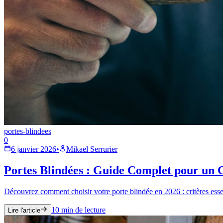
portes-blindees
0
6 janvier 2026
•
Mikael Serrurier
Portes Blindées : Guide Complet pour un C
Découvrez comment choisir votre porte blindée en 2026 : critères essent
10
min de lecture
Lire l'article