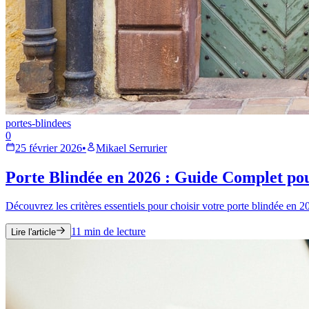
portes-blindees
0
25 février 2026
•
Mikael Serrurier
Porte Blindée en 2026 : Guide Complet po
Découvrez les critères essentiels pour choisir votre porte blindée en 2
11
min de lecture
Lire l'article