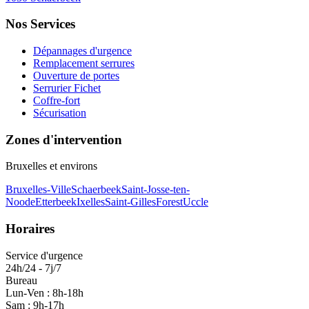
Nos Services
Dépannages d'urgence
Remplacement serrures
Ouverture de portes
Serrurier Fichet
Coffre-fort
Sécurisation
Zones d'intervention
Bruxelles et environs
Bruxelles-Ville
Schaerbeek
Saint-Josse-ten-
Noode
Etterbeek
Ixelles
Saint-Gilles
Forest
Uccle
Horaires
Service d'urgence
24h/24 - 7j/7
Bureau
Lun-Ven : 8h-18h
Sam : 9h-17h