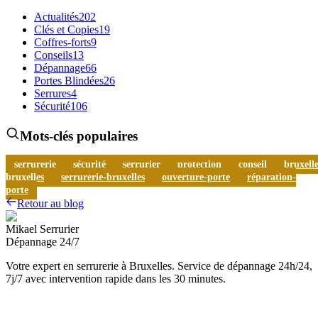
Actualités
202
Clés et Copies
19
Coffres-forts
9
Conseils
13
Dépannage
66
Portes Blindées
26
Serrures
4
Sécurité
106
Mots-clés populaires
serrurerie
sécurité
serrurier
protection
conseil
bruxelle
bruxelles
serrurerie-bruxelles
ouverture-porte
réparation-
porte
Retour au blog
Mikael Serrurier
Dépannage 24/7
Votre expert en serrurerie à Bruxelles. Service de dépannage 24h/24,
7j/7 avec intervention rapide dans les 30 minutes.