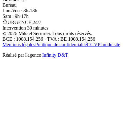
Bureau
Lun-Ven : 8h-18h
Sam : 9h-17h
URGENCE 24/7
Intervention 30 minutes
©
2026
Mikael Serrurier. Tous droits réservés.
BCE : 1008.154.256 · TVA : BE 1008.154.256
Mentions légales
Politique de confidentialité
CGV
Plan du site
Réalisé par l'agence
Infinity D&T