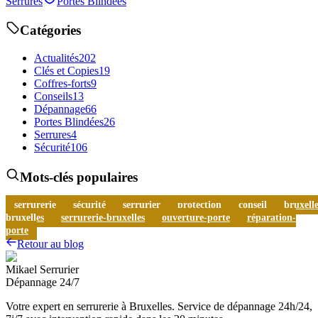
Serrures
Portes Blindées
Catégories
Actualités
202
Clés et Copies
19
Coffres-forts
9
Conseils
13
Dépannage
66
Portes Blindées
26
Serrures
4
Sécurité
106
Mots-clés populaires
serrurerie
sécurité
serrurier
protection
conseil
bruxelle
bruxelles
serrurerie-bruxelles
ouverture-porte
réparation-
porte
Retour au blog
Mikael Serrurier
Dépannage 24/7
Votre expert en serrurerie à Bruxelles. Service de dépannage 24h/24,