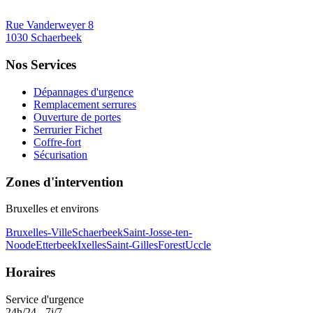
Rue Vanderweyer 8
1030 Schaerbeek
Nos Services
Dépannages d'urgence
Remplacement serrures
Ouverture de portes
Serrurier Fichet
Coffre-fort
Sécurisation
Zones d'intervention
Bruxelles et environs
Bruxelles-Ville
Schaerbeek
Saint-Josse-ten-
Noode
Etterbeek
Ixelles
Saint-Gilles
Forest
Uccle
Horaires
Service d'urgence
24h/24 - 7j/7