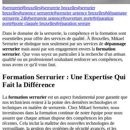
#
serrurerie
#
bruxelles
#
serrurerie bruxelles
#
serrurier
bruxelles
#
urgence serrurerie
#
serrurier urgence bruxelles
#
dépannage
serrurerie 24h
#
serrurerie urgence
#
ouverture porte
#
réparation
porte
#
porte claquée bruxelles
#
réparation serrure
Dans le domaine de la serrurerie, la compétence et la formation sont
essentielles pour offrir des services de qualité. À Bruxelles, Mikael
Serrurier se distingue non seulement par ses services de
dépannage
serrurier
mais aussi par son engagement envers la
formation
serrurier
. Que vous soyez un particulier à la recherche d'un artisan
qualifié ou un professionnel souhaitant renforcer ses compétences,
nous avons ce qu'il vous faut.
Formation Serrurier : Une Expertise Qui
Fait la Différence
La
formation serrurier
est un aspect fondamental pour garantir que
nos techniciens restent à la pointe des dernières technologies et
techniques en matière de serrurerie. Chez Mikael Serrurier, nous
investissons dans la formation continue de notre équipe pour nous
assurer que chaque artisan dispose des compétences les plus
récentes. Cela inclut la maîtrise des nouvelles technologies de
verrouillage, la gestion des systèmes de sécurité avancés, et les