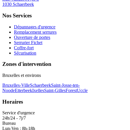
1030 Schaerbeek
Nos Services
Dépannages d'urgence
Remplacement serrures
Ouverture de portes
Serrurier Fichet
Coffre-fort
Sécurisation
Zones d'intervention
Bruxelles et environs
Bruxelles-Ville
Schaerbeek
Saint-Josse-ten-
Noode
Etterbeek
Ixelles
Saint-Gilles
Forest
Uccle
Horaires
Service d'urgence
24h/24 - 7j/7
Bureau
Lun-Ven : 8h-18h