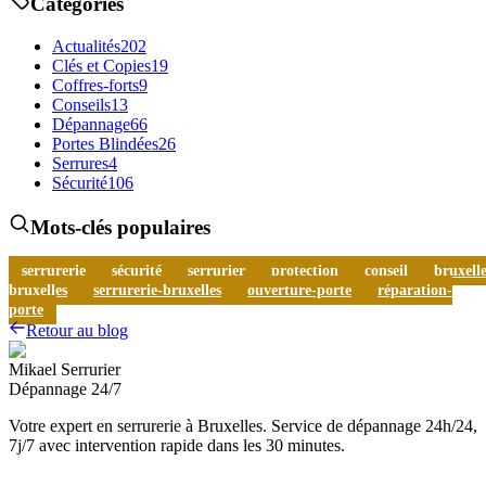
Catégories
Actualités
202
Clés et Copies
19
Coffres-forts
9
Conseils
13
Dépannage
66
Portes Blindées
26
Serrures
4
Sécurité
106
Mots-clés populaires
serrurerie
sécurité
serrurier
protection
conseil
bruxelle
bruxelles
serrurerie-bruxelles
ouverture-porte
réparation-
porte
Retour au blog
Mikael Serrurier
Dépannage 24/7
Votre expert en serrurerie à Bruxelles. Service de dépannage 24h/24,
7j/7 avec intervention rapide dans les 30 minutes.