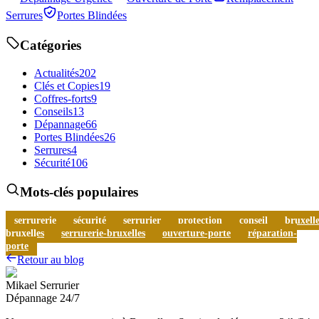
Serrures
Portes Blindées
Catégories
Actualités
202
Clés et Copies
19
Coffres-forts
9
Conseils
13
Dépannage
66
Portes Blindées
26
Serrures
4
Sécurité
106
Mots-clés populaires
serrurerie
sécurité
serrurier
protection
conseil
bruxelle
bruxelles
serrurerie-bruxelles
ouverture-porte
réparation-
porte
Retour au blog
Mikael Serrurier
Dépannage 24/7