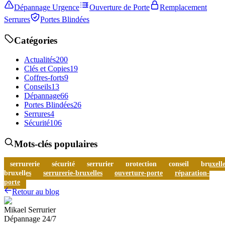
Dépannage Urgence
Ouverture de Porte
Remplacement
Serrures
Portes Blindées
Catégories
Actualités
200
Clés et Copies
19
Coffres-forts
9
Conseils
13
Dépannage
66
Portes Blindées
26
Serrures
4
Sécurité
106
Mots-clés populaires
serrurerie
sécurité
serrurier
protection
conseil
bruxelle
bruxelles
serrurerie-bruxelles
ouverture-porte
réparation-
porte
Retour au blog
Mikael Serrurier
Dépannage 24/7