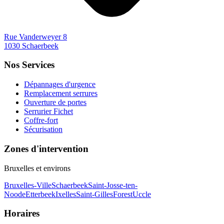
Rue Vanderweyer 8
1030 Schaerbeek
Nos Services
Dépannages d'urgence
Remplacement serrures
Ouverture de portes
Serrurier Fichet
Coffre-fort
Sécurisation
Zones d'intervention
Bruxelles et environs
Bruxelles-Ville
Schaerbeek
Saint-Josse-ten-
Noode
Etterbeek
Ixelles
Saint-Gilles
Forest
Uccle
Horaires