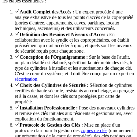
les étapes essentielles :
Audit Complet des Accès :
Un expert procède à une
analyse exhaustive de tous les points d'accès de la copropriété
(portes d'entrée, appartements, caves, parkings, locaux
techniques, ascenseurs) et des utilisateurs concernés.
Définition des Besoins et Niveaux d'Accès :
En
collaboration avec le syndic et les copropriétaires, on établit
précisément qui doit accéder à quoi, et quels sont les niveaux
de sécurité requis pour chaque zone.
Conception de l'Organigramme :
Sur la base de l'audit,
un plan détaillé est élaboré, spécifiant la hiérarchie des clés, le
type de cylindres à installer et les autorisations de chaque clé.
C'est le cœur du système, et il doit être conçu par un expert en
sécurisation
.
Choix des Cylindres de Sécurité :
Sélection de cylindres
certifiés de haute sécurité, résistants au crochetage, au perçage
et à la casse, et dont les clés sont protégées par carte de
propriété.
Installation Professionnelle :
Pose des nouveaux cylindres
et remise des clés initiales aux résidents et gestionnaires, avec
explication du fonctionnement.
Protocole de Gestion des Clés :
Mise en place d'un
protocole clair pour la gestion des
copies de clés
(uniquement
sur présentation de la carte de propriété), des clés perdues ou