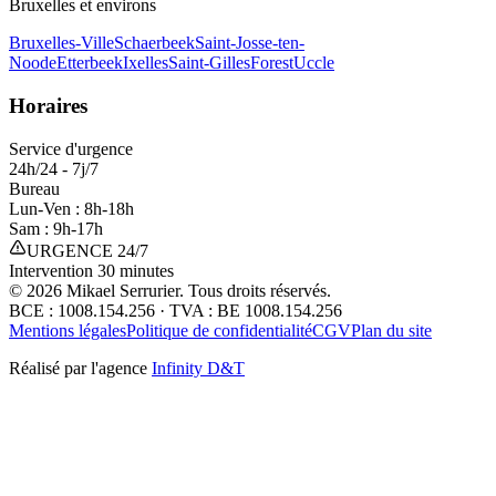
Bruxelles et environs
Bruxelles-Ville
Schaerbeek
Saint-Josse-ten-
Noode
Etterbeek
Ixelles
Saint-Gilles
Forest
Uccle
Horaires
Service d'urgence
24h/24 - 7j/7
Bureau
Lun-Ven : 8h-18h
Sam : 9h-17h
URGENCE 24/7
Intervention 30 minutes
©
2026
Mikael Serrurier. Tous droits réservés.
BCE : 1008.154.256 · TVA : BE 1008.154.256
Mentions légales
Politique de confidentialité
CGV
Plan du site
Réalisé par l'agence
Infinity D&T