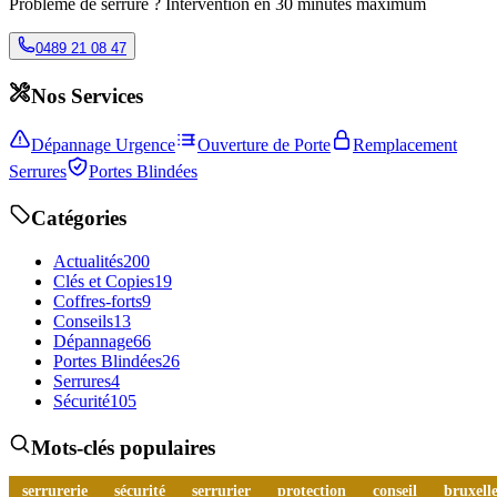
Problème de serrure ? Intervention en 30 minutes maximum
0489 21 08 47
Nos Services
Dépannage Urgence
Ouverture de Porte
Remplacement
Serrures
Portes Blindées
Catégories
Actualités
200
Clés et Copies
19
Coffres-forts
9
Conseils
13
Dépannage
66
Portes Blindées
26
Serrures
4
Sécurité
105
Mots-clés populaires
serrurerie
sécurité
serrurier
protection
conseil
bruxelle