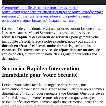
#
serrurerie
#
bruxelles
#
serrurerie bruxelles
#
serrurier
bruxelles
#
urgence serrurerie
#
serrurier urgence bruxelles
#
dépannage
serrurerie 24h
#
serrurerie urgence
#
ouverture porte
#
réparation
porte
#
porte claquée bruxelles
#
réparation serrure
La sécurité de votre domicile est une priorité, surtout lorsque vous
êtes en vacances. Mikael Serrurier vous propose un service de
serrurier rapide
et des
conseils de serrurier
pour garantir votre
tranquillité d’esprit. Grâce à notre expertise, nous vous aidons à
dormir en sécurité
et à avoir
moins de soucis pendant les
vacances
. Découvrez nos services de
réparation sur mesure
, de
copies de clés
, et profitez de notre
devis gratuit
pour toutes vos
demandes.
Serrurier Rapide : Intervention
Immédiate pour Votre Sécurité
Lorsque vous faites face à une urgence de serrurerie, une
intervention rapide est cruciale. Chez Mikael Serrurier, nous sommes
disponibles 24h sur 24 pour répondre à vos besoins. Que vous soyez
enfermé dehors, que votre serrure soit cassée ou que vous ayez
besoin de sécuriser votre domicile après une effraction, notre équipe