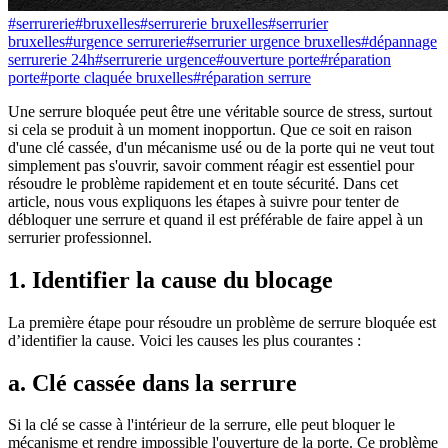
#
serrurerie
#
bruxelles
#
serrurerie bruxelles
#
serrurier
bruxelles
#
urgence serrurerie
#
serrurier urgence bruxelles
#
dépannage
serrurerie 24h
#
serrurerie urgence
#
ouverture porte
#
réparation
porte
#
porte claquée bruxelles
#
réparation serrure
Une serrure bloquée peut être une véritable source de stress, surtout
si cela se produit à un moment inopportun. Que ce soit en raison
d'une clé cassée, d'un mécanisme usé ou de la porte qui ne veut tout
simplement pas s'ouvrir, savoir comment réagir est essentiel pour
résoudre le problème rapidement et en toute sécurité. Dans cet
article, nous vous expliquons les étapes à suivre pour tenter de
débloquer une serrure et quand il est préférable de faire appel à un
serrurier professionnel.
1. Identifier la cause du blocage
La première étape pour résoudre un problème de serrure bloquée est
d’identifier la cause. Voici les causes les plus courantes :
a. Clé cassée dans la serrure
Si la clé se casse à l'intérieur de la serrure, elle peut bloquer le
mécanisme et rendre impossible l'ouverture de la porte. Ce problème