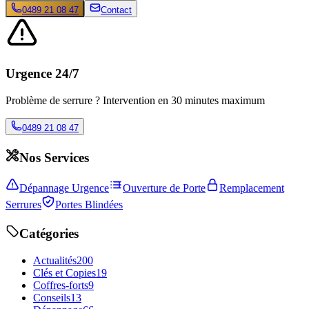
0489 21 08 47
Contact
Urgence 24/7
Problème de serrure ? Intervention en 30 minutes maximum
0489 21 08 47
Nos Services
Dépannage Urgence
Ouverture de Porte
Remplacement
Serrures
Portes Blindées
Catégories
Actualités
200
Clés et Copies
19
Coffres-forts
9
Conseils
13