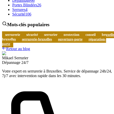
Dépannage
66
Portes Blindées
26
Serrures
4
Sécurité
106
Mots-clés populaires
serrurerie
sécurité
serrurier
protection
conseil
bruxelle
bruxelles
serrurerie-bruxelles
ouverture-porte
réparation-
porte
Retour au blog
Mikael Serrurier
Dépannage 24/7
Votre expert en serrurerie à Bruxelles. Service de dépannage 24h/24,
7j/7 avec intervention rapide dans les 30 minutes.