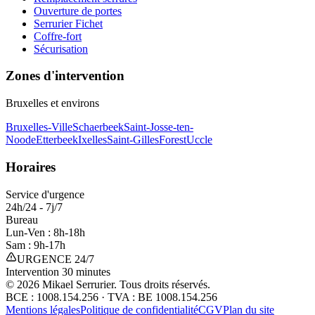
Ouverture de portes
Serrurier Fichet
Coffre-fort
Sécurisation
Zones d'intervention
Bruxelles et environs
Bruxelles-Ville
Schaerbeek
Saint-Josse-ten-
Noode
Etterbeek
Ixelles
Saint-Gilles
Forest
Uccle
Horaires
Service d'urgence
24h/24 - 7j/7
Bureau
Lun-Ven : 8h-18h
Sam : 9h-17h
URGENCE 24/7
Intervention 30 minutes
©
2026
Mikael Serrurier. Tous droits réservés.
BCE : 1008.154.256 · TVA : BE 1008.154.256
Mentions légales
Politique de confidentialité
CGV
Plan du site