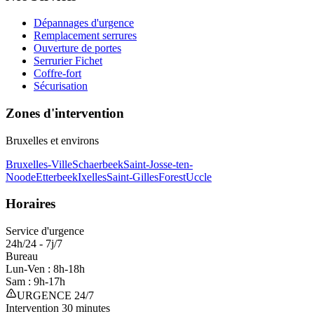
Dépannages d'urgence
Remplacement serrures
Ouverture de portes
Serrurier Fichet
Coffre-fort
Sécurisation
Zones d'intervention
Bruxelles et environs
Bruxelles-Ville
Schaerbeek
Saint-Josse-ten-
Noode
Etterbeek
Ixelles
Saint-Gilles
Forest
Uccle
Horaires
Service d'urgence
24h/24 - 7j/7
Bureau
Lun-Ven : 8h-18h
Sam : 9h-17h
URGENCE 24/7
Intervention 30 minutes