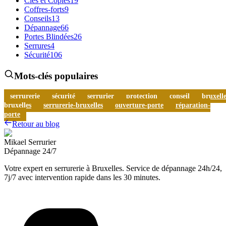
Clés et Copies
19
Coffres-forts
9
Conseils
13
Dépannage
66
Portes Blindées
26
Serrures
4
Sécurité
106
Mots-clés populaires
serrurerie
sécurité
serrurier
protection
conseil
bruxelle
bruxelles
serrurerie-bruxelles
ouverture-porte
réparation-
porte
Retour au blog
Mikael Serrurier
Dépannage 24/7
Votre expert en serrurerie à Bruxelles. Service de dépannage 24h/24,
7j/7 avec intervention rapide dans les 30 minutes.