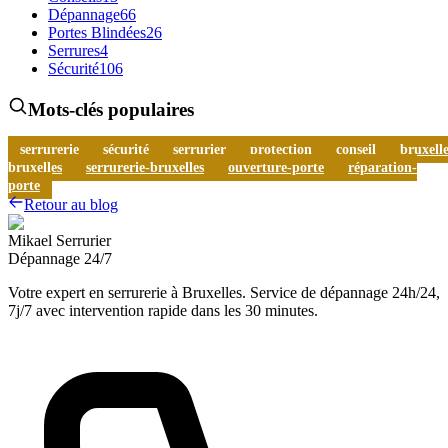
Dépannage
66
Portes Blindées
26
Serrures
4
Sécurité
106
Mots-clés populaires
serrurerie
sécurité
serrurier
protection
conseil
bruxelle
bruxelles
serrurerie-bruxelles
ouverture-porte
réparation-
porte
Retour au blog
Mikael Serrurier
Dépannage 24/7
Votre expert en serrurerie à Bruxelles. Service de dépannage 24h/24,
7j/7 avec intervention rapide dans les 30 minutes.