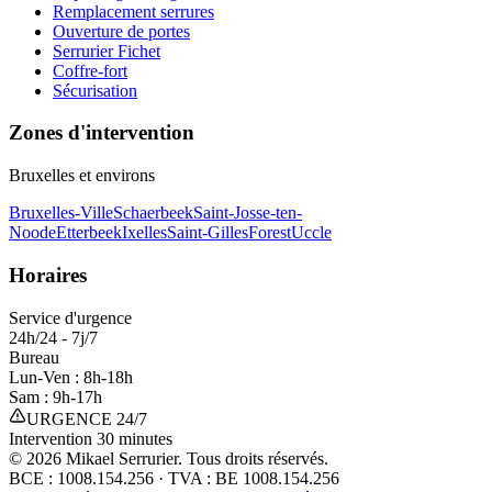
Remplacement serrures
Ouverture de portes
Serrurier Fichet
Coffre-fort
Sécurisation
Zones d'intervention
Bruxelles et environs
Bruxelles-Ville
Schaerbeek
Saint-Josse-ten-
Noode
Etterbeek
Ixelles
Saint-Gilles
Forest
Uccle
Horaires
Service d'urgence
24h/24 - 7j/7
Bureau
Lun-Ven : 8h-18h
Sam : 9h-17h
URGENCE 24/7
Intervention 30 minutes
©
2026
Mikael Serrurier. Tous droits réservés.
BCE : 1008.154.256 · TVA : BE 1008.154.256