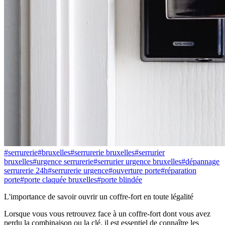
#
serrurerie
#
bruxelles
#
serrurerie bruxelles
#
serrurier
bruxelles
#
urgence serrurerie
#
serrurier urgence bruxelles
#
dépannage
serrurerie 24h
#
serrurerie urgence
#
ouverture porte
#
réparation
porte
#
porte claquée bruxelles
#
porte blindée
L'importance de savoir ouvrir un coffre-fort en toute légalité
Lorsque vous vous retrouvez face à un coffre-fort dont vous avez
perdu la combinaison ou la clé, il est essentiel de connaître les