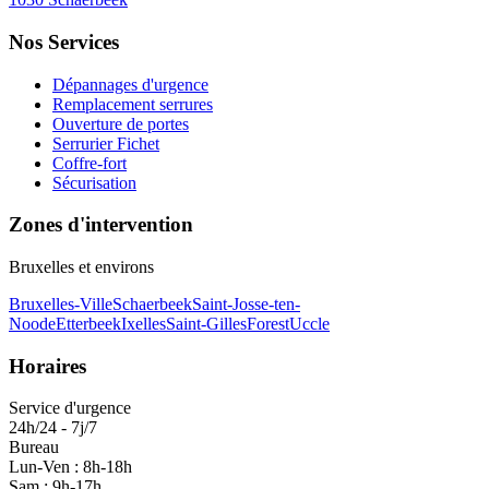
Nos Services
Dépannages d'urgence
Remplacement serrures
Ouverture de portes
Serrurier Fichet
Coffre-fort
Sécurisation
Zones d'intervention
Bruxelles et environs
Bruxelles-Ville
Schaerbeek
Saint-Josse-ten-
Noode
Etterbeek
Ixelles
Saint-Gilles
Forest
Uccle
Horaires
Service d'urgence
24h/24 - 7j/7
Bureau
Lun-Ven : 8h-18h
Sam : 9h-17h