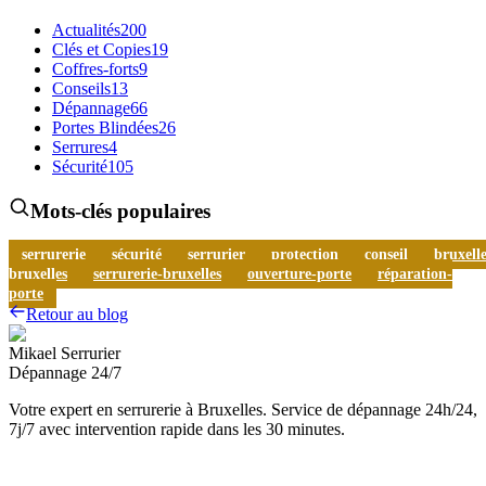
Actualités
200
Clés et Copies
19
Coffres-forts
9
Conseils
13
Dépannage
66
Portes Blindées
26
Serrures
4
Sécurité
105
Mots-clés populaires
serrurerie
sécurité
serrurier
protection
conseil
bruxelle
bruxelles
serrurerie-bruxelles
ouverture-porte
réparation-
porte
Retour au blog
Mikael Serrurier
Dépannage 24/7
Votre expert en serrurerie à Bruxelles. Service de dépannage 24h/24,
7j/7 avec intervention rapide dans les 30 minutes.